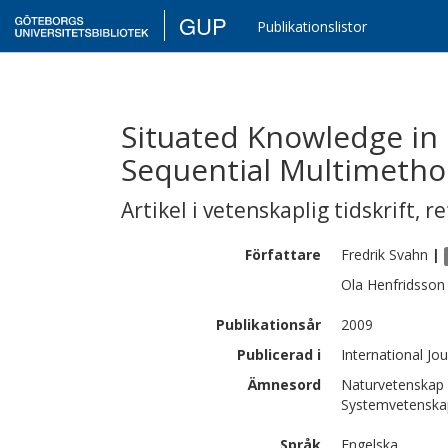
GUP
Publikationslistor
Situated Knowledge in
Sequential Multimethod
Artikel i vetenskaplig tidskrift
,
re
Författare
Fredrik
Svahn
|
Ola
Henfridsson
Publikationsår
2009
Publicerad i
International Jo
Ämnesord
Naturvetenskap 
Systemvetenskap
Språk
Engelska