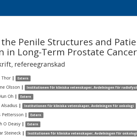
 the Penile Structures and Pati
n in Long-Term Prostate Cancer 
krift
,
refereegranskad
Thor
|
Extern
ine
Olsson
|
Institutionen för kliniska vetenskaper, Avdelningen för radiofysi
Hun
Oh
|
Extern
Alsadius
|
Institutionen för kliniska vetenskaper, Avdelningen för onkologi
s
Pettersson
|
Extern
h O
Deasy
|
Extern
ar
Steineck
|
Institutionen för kliniska vetenskaper, Avdelningen för onkolog