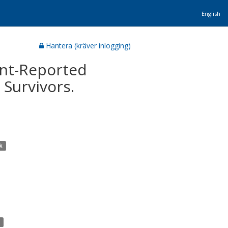
English
Hantera (kräver inlogging)
ent-Reported
Survivors.
k
i