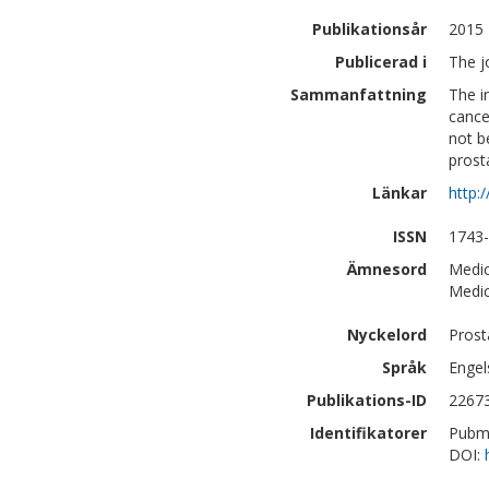
Publikationsår
2015
Publicerad i
The j
Sammanfattning
The i
cance
not b
prost
Länkar
http:
ISSN
1743
Ämnesord
Medic
Medic
Nyckelord
Prost
Språk
Engel
Publikations-ID
2267
Identifikatorer
Pubm
DOI: