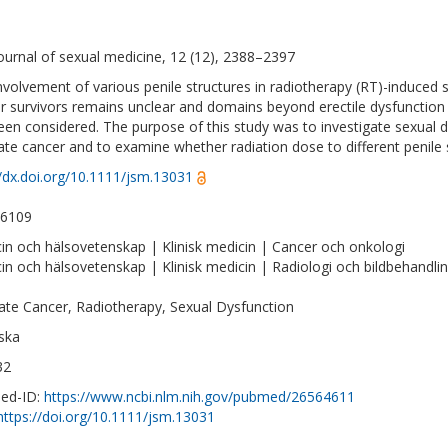
ournal of sexual medicine, 12 (12), 2388–2397
nvolvement of various penile structures in radiotherapy (RT)-induced
r survivors remains unclear and domains beyond erectile dysfunction 
een considered. The purpose of this study was to investigate sexual d
ate cancer and to examine whether radiation dose to different penile
//dx.doi.org/10.1111/jsm.13031
-6109
in och hälsovetenskap | Klinisk medicin | Cancer och onkologi
in och hälsovetenskap | Klinisk medicin | Radiologi och bildbehandli
ate Cancer, Radiotherapy, Sexual Dysfunction
ska
32
ed-ID:
https://www.ncbi.nlm.nih.gov/pubmed/26564611
https://doi.org/10.1111/jsm.13031