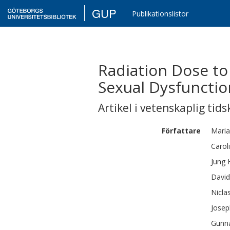
GUP
Publikationslistor
Radiation Dose to
Sexual Dysfunctio
Artikel i vetenskaplig tids
Författare
Maria
Carol
Jung 
David
Nicla
Josep
Gunn