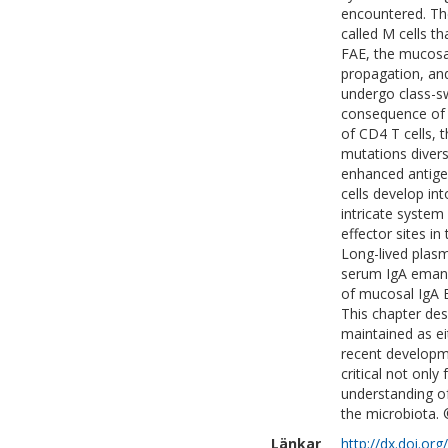
encountered. The
called M cells th
FAE, the mucosa
propagation, and 
undergo class-s
consequence of e
of CD4 T cells, 
mutations diversi
enhanced antigen 
cells develop in
intricate system
effector sites 
Long-lived plas
serum IgA emanat
of mucosal IgA B
This chapter des
maintained as ei
recent developme
critical not onl
understanding o
the microbiota. ©
Länkar
http://dx.doi.o