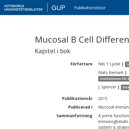
GUP
Publikationslistor
Mucosal B Cell Differe
Kapitel i bok
Författare
Nils Y
Lycke
|
I
Mats
Bemark
|
Institutionen för
J.
Spencer
|
Ext
Publikationsår
2015
Publicerad i
Mucosal Immunol
Sammanfattning
A prime functio
immunoglobulin (
system is strate