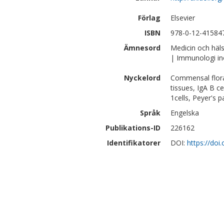
Förlag
Elsevier
ISBN
978-0-12-41584
Ämnesord
Medicin och häl
| Immunologi i
Nyckelord
Commensal flora
tissues, IgA B c
1cells, Peyer's 
Språk
Engelska
Publikations-ID
226162
Identifikatorer
DOI:
https://do