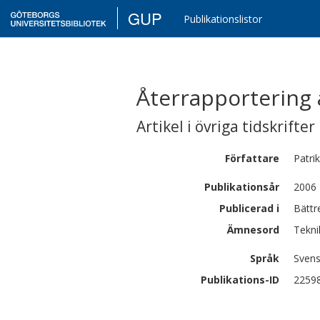
GUP
Publikationslistor
Återrapportering 
Artikel i övriga tidskrifter
Författare
Patrik
Publikationsår
2006
Publicerad i
Bättr
Ämnesord
Tekni
Språk
Sven
Publikations-ID
2259