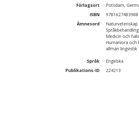
Förlagsort
Potsdam, Germ
ISBN
9781627483988
Ämnesord
Naturvetenskap 
Språkbehandling 
Medicin och häls
Humaniora och k
allmän lingvistik
Språk
Engelska
Publikations-ID
224213