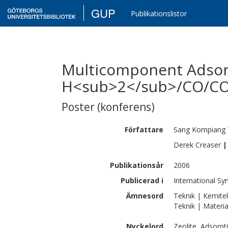
GUP
Publikationslistor
Multicomponent Adsor
H<sub>2</sub>/CO/CO
Poster (konferens)
Författare
Sang Kompiang
Derek
Creaser
|
Publikationsår
2006
Publicerad i
International S
Ämnesord
Teknik | Kemite
Teknik | Materia
Nyckelord
Zeolite, Adsorp