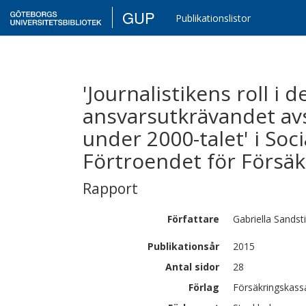
GUP
Publikationslistor
'Journalistikens roll i d
ansvarsutkrävandet av
under 2000-talet' i Soc
Förtroendet för Försä
Rapport
Författare
Gabriella
Sandst
Publikationsår
2015
Antal sidor
28
Förlag
Försäkringskass