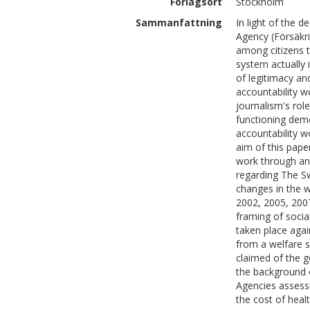
Förlagsort
Stockholm
Sammanfattning
In light of the d
Agency (Försäkri
among citizens t
system actually
of legitimacy an
accountability wo
journalism's role
functioning demo
accountability w
aim of this pape
work through ana
regarding The Sw
changes in the w
2002, 2005, 2007
framing of socia
taken place agai
from a welfare 
claimed of the g
the background 
Agencies assessm
the cost of heal