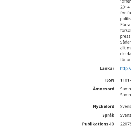
”offen
2014 
fortf
polit
Förra
försö
press
Sådan
allt 
riksd
förlo
Länkar
http:
ISSN
1101
Ämnesord
Samhä
Samhä
Nyckelord
Svens
Språk
Sven
Publikations-ID
2207