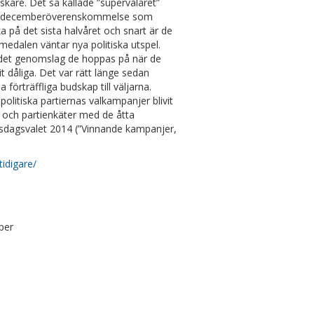
orskare. Det så kallade ”supervalåret”
h en decemberöverenskommelse som
a på det sista halvåret och snart är de
me­dalen väntar nya politiska utspel.
få det genomslag de hoppas på när de
it dåliga. Det var rätt länge sedan
förträffliga budskap till väljarna.
olitiska partiernas valkampanjer blivit
er och partienkäter med de åtta
iksdagsvalet 2014 (”Vinnande kampanjer,
idigare/
per