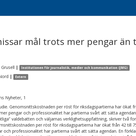
ssar mål trots mer pengar än t
Grusell
|
Institutionen för journalistik, medier och kommunikation (JMG)
Nord
|
Extern
s Nyheter, 1
udie. Genomsnittskostnaden per röst för riksdagspartierna har ökat fr
 mer pengar och ­professionalitet har parti­erna svårt att sätta agenda
tliga” ­valdebatten och ­väljarnas verklighetsuppfattning, skriver två fo
snittskostnaden per röst för riksdagspartierna har ökat från 42 till
r och ­professionalitet har parti­erna svårt att sätta agendan. En förk