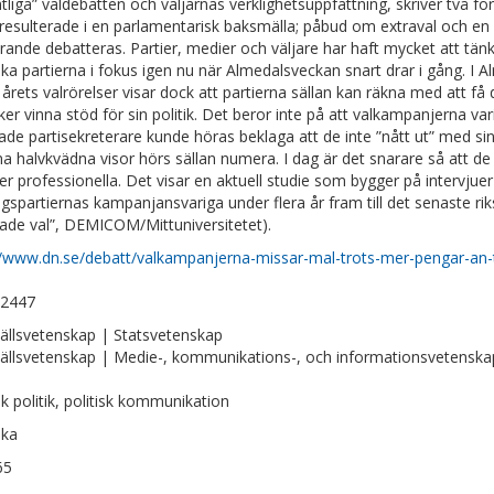
tliga” ­valdebatten och ­väljarnas verklighetsuppfattning, skriver två f
resulterade i en parlamentarisk baksmälla; påbud om extraval oc
arande debatteras. Partier, medier och väljare har haft mycket att tänk
iska partierna i fokus igen nu när Almedalsveckan snart drar i gång. I Al
 årets valrörelser visar dock att partierna sällan kan räkna med att 
ker vinna stöd för sin politik. Det beror inte på att valkampanjerna var
ade partisekreterare kunde höras beklaga att de inte ”nått ut” med sina 
a halvkvädna visor hörs sällan numera. I dag är det snarare så att de p
mer professionella. Det visar en aktuell studie som bygger på intervju
agspartiernas kampanjansvariga under flera år fram till det senaste r
rade val”, DEMICOM/Mittuniversitetet).
//www.dn.se/debatt/valkampanjerna-missar-mal-trots-mer-pengar-an-t
-2447
llsvetenskap | Statsvetenskap
llsvetenskap | Medie-, kommunikations-, och informationsvetenska
k politik, politisk kommunikation
ska
65