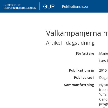
GUP
Publikationslistor
Valkampanjerna mi
Artikel i dagstidning
Författare
Marie
Lars
Publikationsår
2015
Publicerad i
Dagen
Sammanfattning
Ny st
trots
”offen
Genom
penga