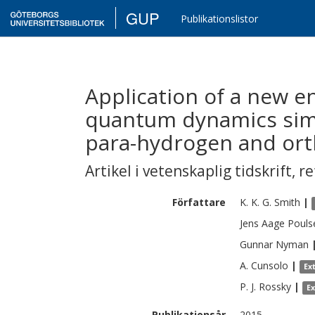
GUP
Publikationslistor
Application of a new 
quantum dynamics simu
para-hydrogen and or
Artikel i vetenskaplig tidskrift
,
re
Författare
K. K. G.
Smith
|
Jens Aage
Pouls
Gunnar
Nyman
A.
Cunsolo
|
Ex
P. J.
Rossky
|
E
Publikationsår
2015