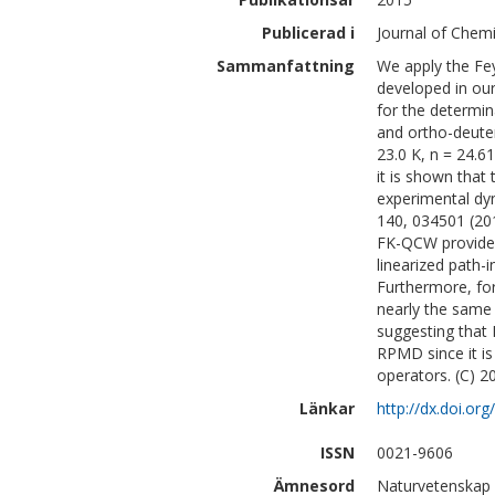
Publicerad i
Journal of Chemi
Sammanfattning
We apply the Fe
developed in our
for the determin
and ortho-deuter
23.0 K, n = 24.6
it is shown tha
experimental dyn
140, 034501 (20
FK-QCW provides
linearized path-
Furthermore, fo
nearly the same
suggesting that
RPMD since it is 
operators. (C) 2
Länkar
http://dx.doi.or
ISSN
0021-9606
Ämnesord
Naturvetenskap 