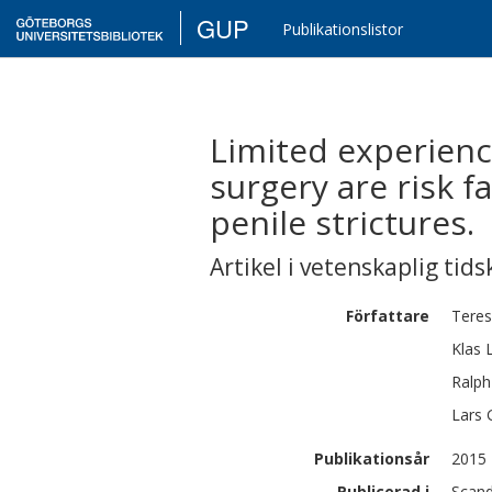
GUP
Publikationslistor
Limited experienc
surgery are risk f
penile strictures.
Artikel i vetenskaplig tids
Författare
Tere
Klas
Ralph
Lars
Publikationsår
2015
Publicerad i
Scand