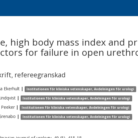
e, high body mass index and pr
actors for failure in open urethr
krift
,
refereegranskad
sa
Ekerhult
|
Institutionen för kliniska vetenskaper, Avdelningen för urologi
Lindqvist
|
Institutionen för kliniska vetenskaper, Avdelningen för urologi
Peeker
|
Institutionen för kliniska vetenskaper, Avdelningen för urologi
Grenabo
|
Institutionen för kliniska vetenskaper, Avdelningen för urologi
inavian journal of urology, 49 (5), 415-18