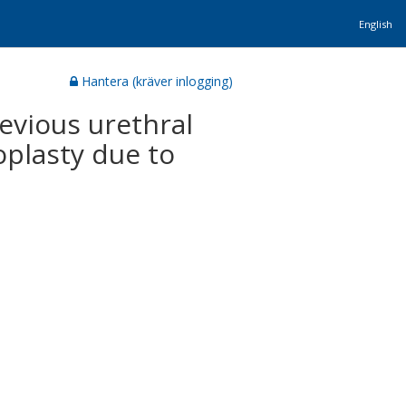
English
Hantera (kräver inlogging)
evious urethral
oplasty due to