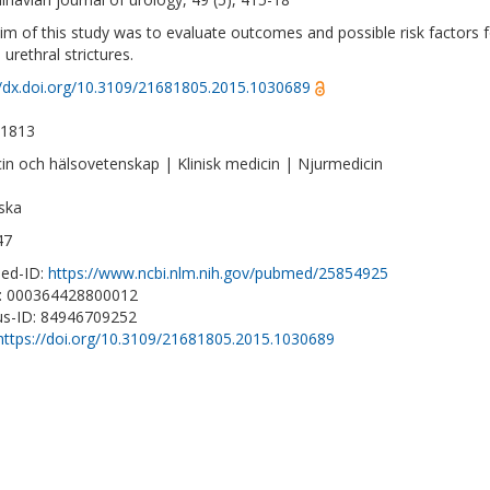
im of this study was to evaluate outcomes and possible risk factors f
 urethral strictures.
//dx.doi.org/10.3109/21681805.2015.1030689
-1813
in och hälsovetenskap | Klinisk medicin | Njurmedicin
ska
47
ed-ID:
https://www.ncbi.nlm.nih.gov/pubmed/25854925
D: 000364428800012
s-ID: 84946709252
https://doi.org/10.3109/21681805.2015.1030689