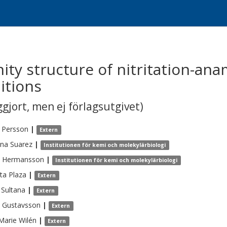
ty structure of nitritation-ana
itions
gjort, men ej förlagsutgivet)
Persson
|
Extern
ina
Suarez
|
Institutionen för kemi och molekylärbiologi
Hermansson
|
Institutionen för kemi och molekylärbiologi
eta
Plaza
|
Extern
Sultana
|
Extern
Gustavsson
|
Extern
-Marie
Wilén
|
Extern