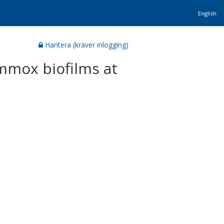
English
Hantera (kräver inlogging)
mmox biofilms at