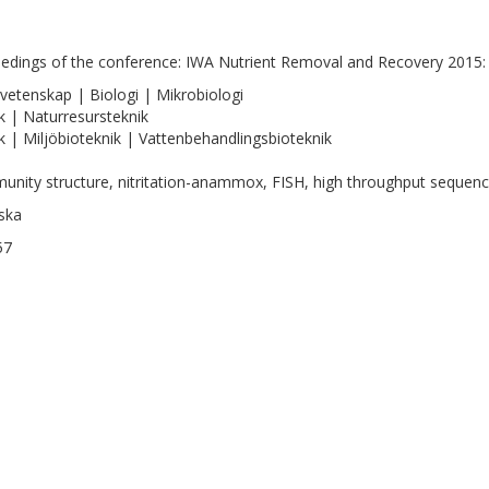
edings of the conference: IWA Nutrient Removal and Recovery 2015: 
vetenskap | Biologi | Mikrobiologi
k | Naturresursteknik
k | Miljöbioteknik | Vattenbehandlingsbioteknik
nity structure, nitritation-anammox, FISH, high throughput sequenc
ska
57