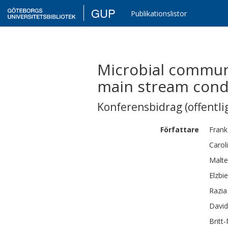
GUP
Publikationslistor
Microbial communi
main stream cond
Konferensbidrag (offentlig
Författare
Frank
Carol
Malte
Elzbi
Razia
David
Britt