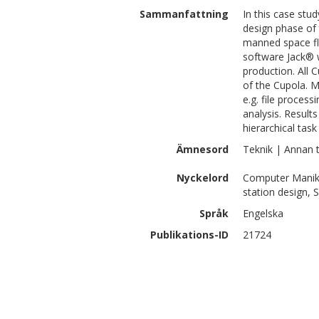
Sammanfattning
In this case stu
design phase of
manned space fli
software Jack® w
production. All 
of the Cupola. M
e.g. file proces
analysis. Result
hierarchical task
Ämnesord
Teknik | Annan t
Nyckelord
Computer Maniki
station design, 
Språk
Engelska
Publikations-ID
21724