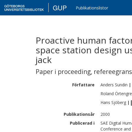
GUP
Publikationslistor
Proactive human factor
space station design 
jack
Paper i proceeding
,
refereegran
Författare
Anders
Sundin
|
Roland
Örtengr
Hans
Sjöberg
|
Publikationsår
2000
Publicerad i
SAE Digital Hum
Conference and 