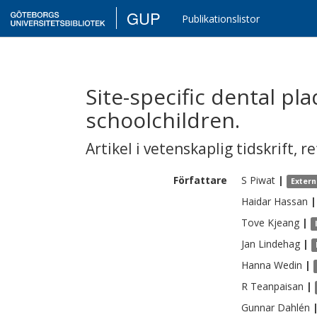
GUP
Publikationslistor
Site-specific dental pl
schoolchildren.
Artikel i vetenskaplig tidskrift
,
re
Författare
S
Piwat
|
Extern
Haidar
Hassan
|
Tove
Kjeang
|
Jan
Lindehag
|
Hanna
Wedin
|
R
Teanpaisan
|
Gunnar
Dahlén