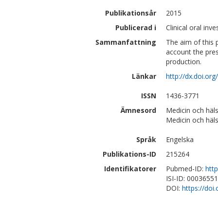
Publikationsår
2015
Publicerad i
Clinical oral inv
Sammanfattning
The aim of this 
account the pres
production.
Länkar
http://dx.doi.o
ISSN
1436-3771
Ämnesord
Medicin och häls
Medicin och häl
Språk
Engelska
Publikations-ID
215264
Identifikatorer
Pubmed-ID:
htt
ISI-ID: 0003655
DOI:
https://do