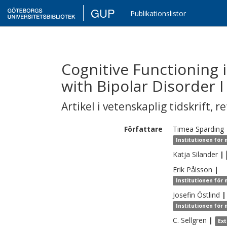
GUP
Publikationslistor
Cognitive Functioning i
with Bipolar Disorder I 
Artikel i vetenskaplig tidskrift
,
re
Författare
Timea
Sparding
Institutionen för
Katja
Silander
|
Erik
Pålsson
|
Institutionen för
Josefin
Östlind
|
Institutionen för
C.
Sellgren
|
Ex