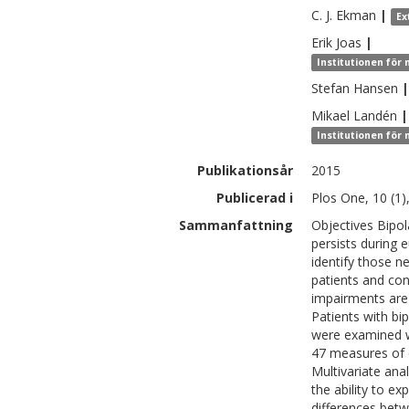
C. J.
Ekman
|
Ex
Erik
Joas
|
Institutionen för
Stefan
Hansen
|
Mikael
Landén
|
Institutionen för
Publikationsår
2015
Publicerad i
Plos One, 10 (1
Sammanfattning
Objectives Bipol
persists during 
identify those n
patients and con
impairments are 
Patients with bip
were examined w
47 measures of e
Multivariate ana
the ability to ex
differences betw