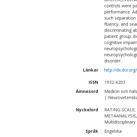
controls were pa
performance. Add
such separation 
fluency, and sea
discriminating a
patient group. B
cognitive impairm
neuropsychologi
neuropsychologic
disorder.
Länkar
http://dx.doi.or
ISSN
1932-6203
Ämnesord
Medicin och häl
| Neurovetensk
Nyckelord
RATING-SCALE,
METAANALYSIS,
Multidisciplinary
Språk
Engelska