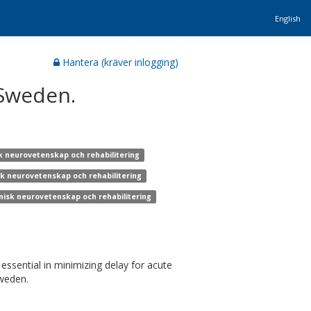
English
Hantera (kräver inlogging)
 Sweden.
sk neurovetenskap och rehabilitering
isk neurovetenskap och rehabilitering
inisk neurovetenskap och rehabilitering
ssential in minimizing delay for acute
Sweden.