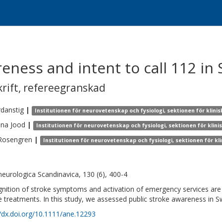
reness and intent to call 112 in
krift
,
refereegranskad
danstig
|
Institutionen för neurovetenskap och fysiologi, sektionen för klini
ina
Jood
|
Institutionen för neurovetenskap och fysiologi, sektionen för klin
Rosengren
|
Institutionen för neurovetenskap och fysiologi, sektionen för kl
neurologica Scandinavica, 130 (6), 400-4
nition of stroke symptoms and activation of emergency services are e
e treatments. In this study, we assessed public stroke awareness in 
//dx.doi.org/10.1111/ane.12293