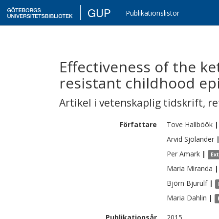
GUP
Publikationslistor
Effectiveness of the ke
resistant childhood epi
Artikel i vetenskaplig tidskrift
,
re
Författare
Tove
Hallböök
|
Arvid
Sjölander
Per
Amark
|
Ex
Maria
Miranda
|
Björn
Bjurulf
|
Maria
Dahlin
|
Publikationsår
2015