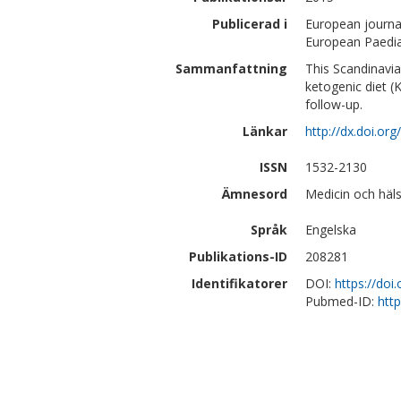
Publicerad i
European journal 
European Paediat
Sammanfattning
This Scandinavia
ketogenic diet (
follow-up.
Länkar
http://dx.doi.or
ISSN
1532-2130
Ämnesord
Medicin och häls
Språk
Engelska
Publikations-ID
208281
Identifikatorer
DOI:
https://doi
Pubmed-ID:
htt