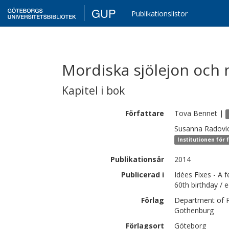
GUP
Publikationslistor
Mordiska sjölejon och 
Kapitel i bok
Författare
Tova
Bennet
|
Susanna
Radovi
Institutionen för f
Publikationsår
2014
Publicerad i
Idées Fixes - A 
60th birthday / 
Förlag
Department of Ph
Gothenburg
Förlagsort
Göteborg