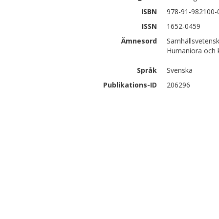
ISBN
978-91-982100-
ISSN
1652-0459
Ämnesord
Samhällsvetenskap
Humaniora och kon
Språk
Svenska
Publikations-ID
206296