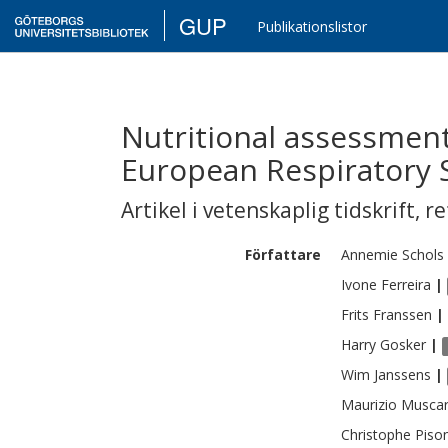
GUP
Publikationslistor
Nutritional assessmen
European Respiratory 
Artikel i vetenskaplig tidskrift
,
re
Författare
Annemie
Schols
Ivone
Ferreira
|
Frits
Franssen
|
Harry
Gosker
|
Wim
Janssens
|
Maurizio
Muscari
Christophe
Piso