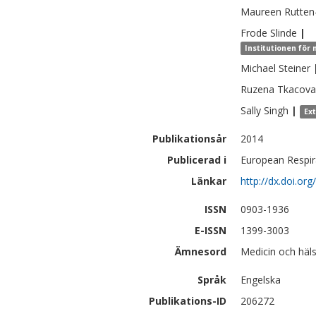
Maureen
Rutten
Frode
Slinde
|
Institutionen för 
Michael
Steiner
Ruzena
Tkacova
Sally
Singh
|
Ex
Publikationsår
2014
Publicerad i
European Respira
Länkar
http://dx.doi.o
ISSN
0903-1936
E-ISSN
1399-3003
Ämnesord
Medicin och häls
Språk
Engelska
Publikations-ID
206272