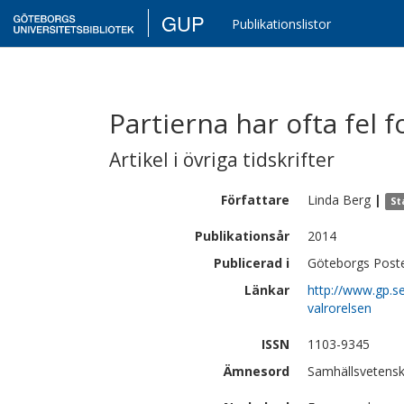
GUP
Publikationslistor
Partierna har ofta fel 
Artikel i övriga tidskrifter
Författare
Linda
Berg
|
St
Publikationsår
2014
Publicerad i
Göteborgs Post
Länkar
http://www.gp.se
valrorelsen
ISSN
1103-9345
Ämnesord
Samhällsvetensk