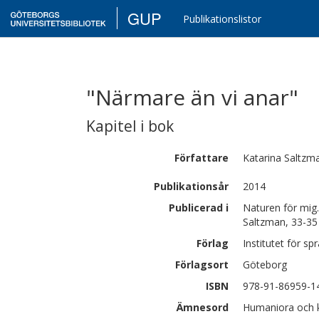
GUP
Publikationslistor
"Närmare än vi anar"
Kapitel i bok
Författare
Katarina
Saltzm
Publikationsår
2014
Publicerad i
Naturen för mig.
Saltzman, 33-35
Förlag
Institutet för s
Förlagsort
Göteborg
ISBN
978-91-86959-1
Ämnesord
Humaniora och k