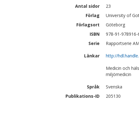
Antal sidor
23
Förlag
University of G
Förlagsort
Göteborg
ISBN
978-91-978916-
Serie
Rapportserie AM
Länkar
http://hdl.handl
Medicin och häl
miljömedicin
Språk
Svenska
Publikations-ID
205130