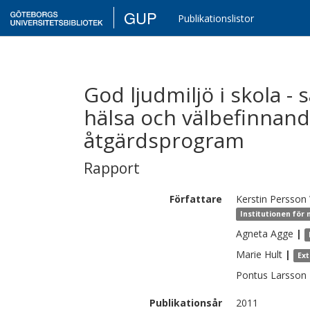
GUP
Publikationslistor
God ljudmiljö i skola -
hälsa och välbefinnand
åtgärdsprogram
Rapport
Författare
Kerstin
Persson
Institutionen för
Agneta
Agge
|
Marie
Hult
|
Ex
Pontus
Larsson
Publikationsår
2011