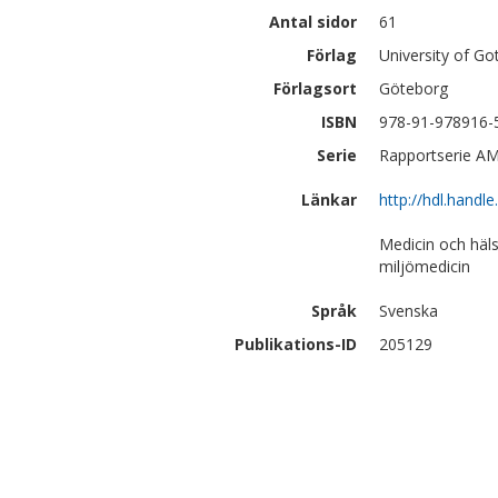
Antal sidor
61
Förlag
University of G
Förlagsort
Göteborg
ISBN
978-91-978916-
Serie
Rapportserie AM
Länkar
http://hdl.handl
Medicin och häl
miljömedicin
Språk
Svenska
Publikations-ID
205129