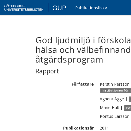
GUP
Publikationslistor
God ljudmiljö i förskol
hälsa och välbefinnand
åtgärdsprogram
Rapport
Författare
Kerstin
Persson
Institutionen för
Agneta
Agge
|
Marie
Hult
|
Ex
Pontus
Larsson
Publikationsår
2011