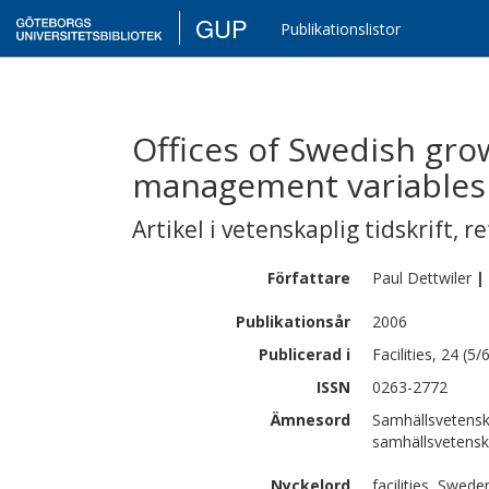
GUP
Publikationslistor
Offices of Swedish growt
management variables
Artikel i vetenskaplig tidskrift
,
re
Författare
Paul
Dettwiler
|
Publikationsår
2006
Publicerad i
Facilities, 24 (5
ISSN
0263-2772
Ämnesord
Samhällsvetensk
samhällsvetens
Nyckelord
facilities, Swed