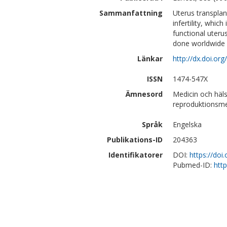
Sammanfattning
Uterus transplant
infertility, whi
functional uteru
done worldwide b
Länkar
http://dx.doi.o
ISSN
1474-547X
Ämnesord
Medicin och häls
reproduktionsme
Språk
Engelska
Publikations-ID
204363
Identifikatorer
DOI:
https://do
Pubmed-ID:
htt