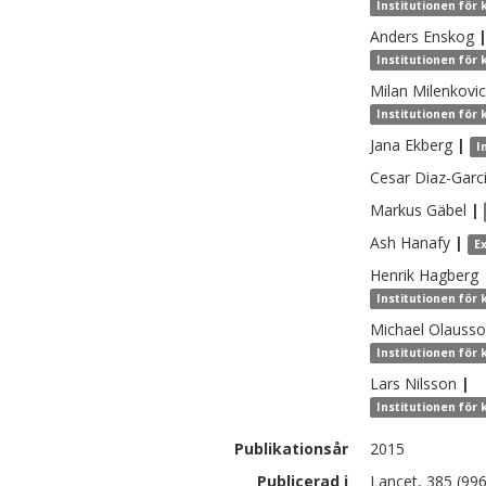
Institutionen för
Anders
Enskog
Institutionen för 
Milan
Milenkovic
Institutionen för
Jana
Ekberg
|
I
Cesar
Diaz-Garc
Markus
Gäbel
|
Ash
Hanafy
|
E
Henrik
Hagberg
Institutionen för
Michael
Olauss
Institutionen för 
Lars
Nilsson
|
Institutionen för
Publikationsår
2015
Publicerad i
Lancet, 385 (99