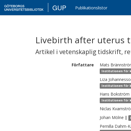
GUP
Publikationslistor
Livebirth after uterus 
Artikel i vetenskaplig tidskrift
,
re
Författare
Mats
Brännstr
Institutionen för
Liza
Johannesso
Institutionen för
Hans
Bokström
Institutionen för
Niclas
Kvarnstr
Johan
Mölne
|
Pernilla
Dahm-Kä