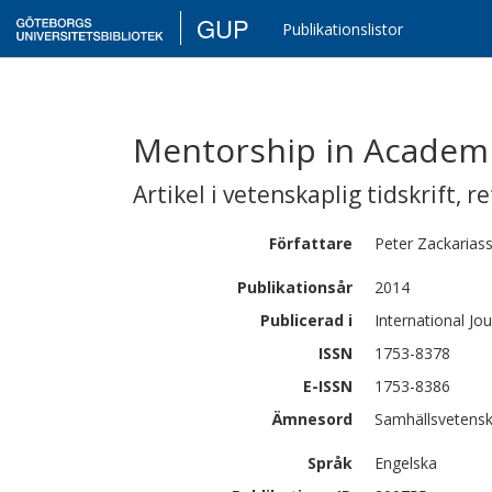
GUP
Publikationslistor
Mentorship in Academ
Artikel i vetenskaplig tidskrift
,
re
Författare
Peter
Zackarias
Publikationsår
2014
Publicerad i
International Jo
ISSN
1753-8378
E-ISSN
1753-8386
Ämnesord
Samhällsvetensk
Språk
Engelska