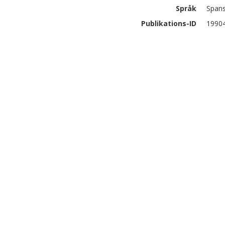
Språk
Span
Publikations-ID
1990