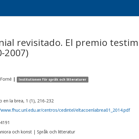
ial revisitado. El premio testi
0-2007)
Forné
|
Institutionen för språk och litteraturer
co en la brea, 1 (1), 216-232
//www.fhuc.unl.edu.ar/centros/cedintel/eltacoenlabrea01_2014.pdf
-4191
iora och konst | Språk och litteratur