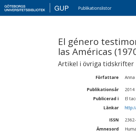
GUP
Publikationslistor
El género testimon
las Américas (197
Artikel i övriga tidskrifter
Författare
Anna
Publikationsår
2014
Publicerad i
El ta
Länkar
http:
ISSN
2362
Ämnesord
Human