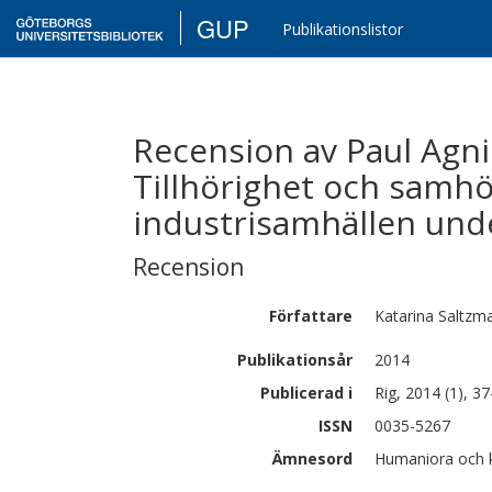
GUP
Publikationslistor
Recension av Paul Agnid
Tillhörighet och samhör
industrisamhällen und
Recension
Författare
Katarina
Saltzm
Publikationsår
2014
Publicerad i
Rig, 2014 (1), 3
ISSN
0035-5267
Ämnesord
Humaniora och k