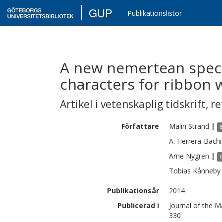
GUP
Publikationslistor
A new nemertean speci
characters for ribbon 
Artikel i vetenskaplig tidskrift
,
re
Författare
Malin
Strand
|
A.
Herrera-Bachil
Arne
Nygren
|
Tobias
Kånneby
Publikationsår
2014
Publicerad i
Journal of the M
330