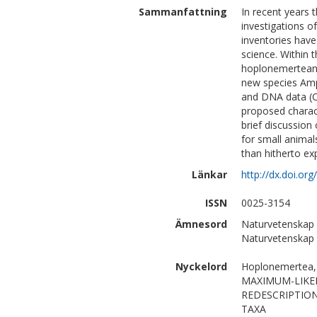
Sammanfattning
In recent years
investigations o
inventories hav
science. Within 
hoplonemertean 
new species Amp
and DNA data (CO
proposed charact
brief discussio
for small animal
than hitherto ex
Länkar
http://dx.doi.o
ISSN
0025-3154
Ämnesord
Naturvetenskap 
Naturvetenskap 
Nyckelord
Hoplonemertea, 
MAXIMUM-LIKE
REDESCRIPTION
TAXA