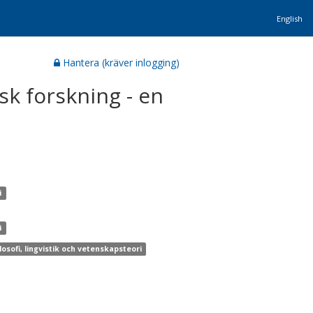
English
Hantera (kräver inlogging)
sk forskning - en
i
i
ilosofi, lingvistik och vetenskapsteori