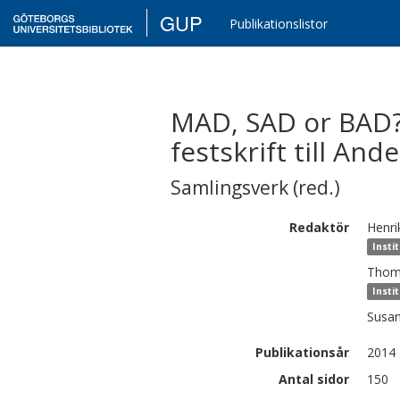
GUP
Publikationslistor
MAD, SAD or BAD? N
festskrift till An
Samlingsverk (red.)
Redaktör
Henri
Insti
Thom
Insti
Susa
Publikationsår
2014
Antal sidor
150