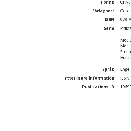
Förlag
Unive
Förlagsort
Göte
ISBN
978-9
Serie
Philo
Medic
Medic
Samhä
Human
Språk
Engel
Ytterligare information
ISSN
Publikations-ID
1969