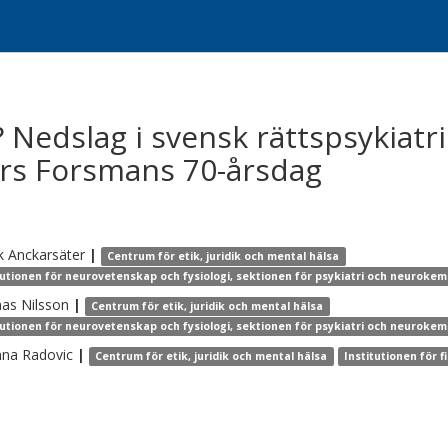
edslag i svensk rättspsykiatri
ders Forsmans 70-årsdag
k
Anckarsäter
|
Centrum för etik, juridik och mental hälsa
tutionen för neurovetenskap och fysiologi, sektionen för psykiatri och neurokem
as
Nilsson
|
Centrum för etik, juridik och mental hälsa
tutionen för neurovetenskap och fysiologi, sektionen för psykiatri och neurokem
nna
Radovic
|
Centrum för etik, juridik och mental hälsa
Institutionen för f