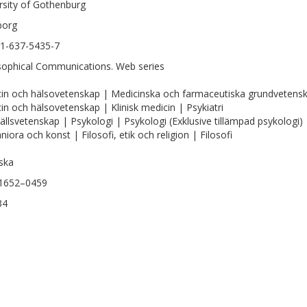
rsity of Gothenburg
borg
1-637-5435-7
sophical Communications. Web series
in och hälsovetenskap | Medicinska och farmaceutiska grundvetens
in och hälsovetenskap | Klinisk medicin | Psykiatri
llsvetenskap | Psykologi | Psykologi (Exklusive tillämpad psykologi)
iora och konst | Filosofi, etik och religion | Filosofi
ska
:1652–0459
34