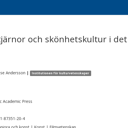
järnor och skönhetskultur i det 
ése
Andersson
|
Institutionen för kulturvetenskaper
c Academic Press
1-87351-20-4
iora och konst | Konst | Filmvetenskap