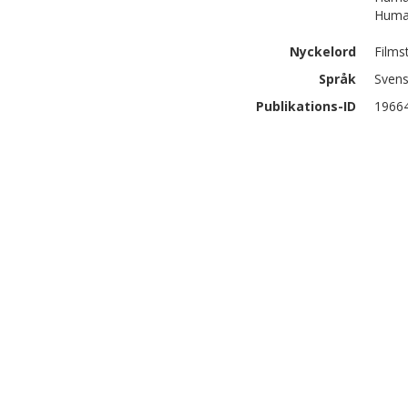
Human
Nyckelord
Films
Språk
Sven
Publikations-ID
1966