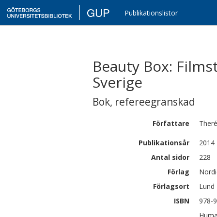
GUP
Publikationslistor
Beauty Box: Filmst
Sverige
Bok
,
refereegranskad
Författare
Ther
Publikationsår
2014
Antal sidor
228
Förlag
Nordi
Förlagsort
Lund
ISBN
978-9
Human