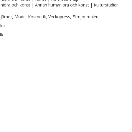
iora och konst | Annan humaniora och konst | Kulturstudier
tjärnor, Mode, Kosmetik, Veckopress, Filmjournalen
ska
46