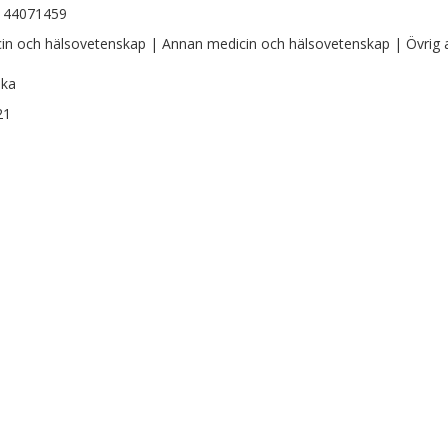
144071459
in och hälsovetenskap | Annan medicin och hälsovetenskap | Övrig
ska
21