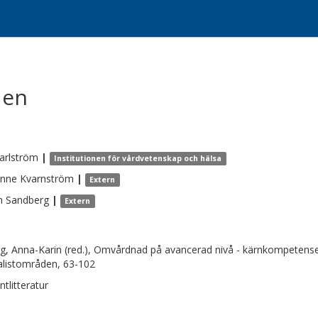
den
arlström
|
Institutionen för vårdvetenskap och hälsa
anne
Kvarnström
|
Extern
n
Sandberg
|
Extern
g, Anna-Karin (red.), Omvårdnad på avancerad nivå - kärnkompetens
alistområden, 63-102
ntlitteratur