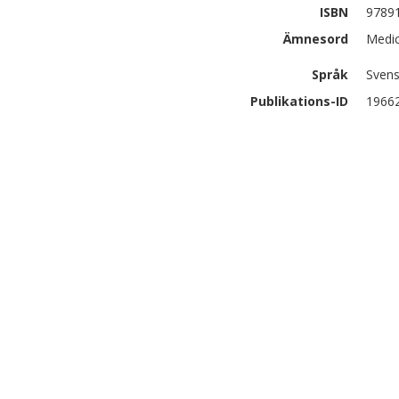
ISBN
9789
Ämnesord
Medic
Språk
Sven
Publikations-ID
1966