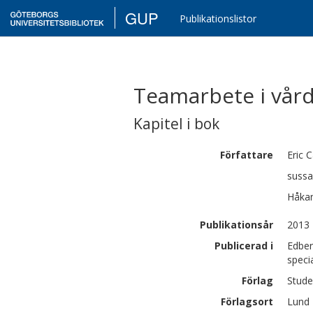
GUP
Publikationslistor
Teamarbete i vår
Kapitel i bok
Författare
Eric
C
suss
Håka
Publikationsår
2013
Publicerad i
Edber
speci
Förlag
Stude
Förlagsort
Lund