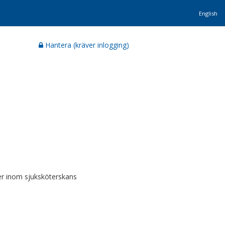
English
Hantera (kräver inlogging)
er inom sjuksköterskans