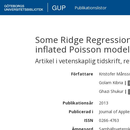
GUP
Publikationslistor
Some Ridge Regression 
inflated Poisson model
Artikel i vetenskaplig tidskrift
,
re
Författare
Kristofer
Månss
Golam
Kibria
|
Ghazi
Shukur
|
Publikationsår
2013
Publicerad i
Journal of Applie
ISSN
0266-4763
Ämnesord
Samhällsvetensk