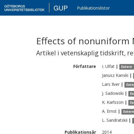
GUP
Publikationslistor
Effects of nonuniform 
Artikel i vetenskaplig tidskrift
,
re
Författare
I.
Ulfat
|
Extern
Janusz
Kanski
|
Lars
Ilver
|
Exte
J.
Sadowski
|
Ex
K.
Karlsson
|
Ex
A.
Ernst
|
Exter
L.
Sandratskii
|
Publikationsår
2014