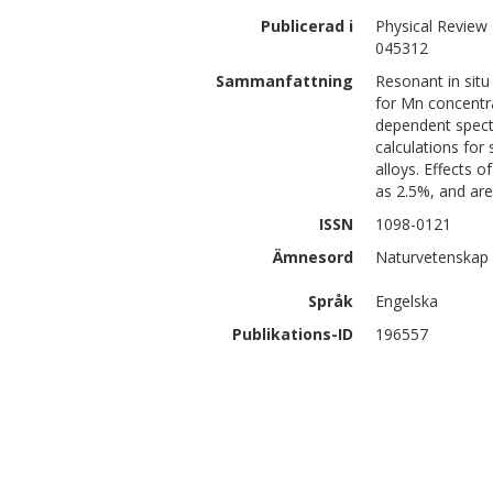
Publicerad i
Physical Review 
045312
Sammanfattning
Resonant in sit
for Mn concentra
dependent spectr
calculations for
alloys. Effects 
as 2.5%, and are
ISSN
1098-0121
Ämnesord
Naturvetenskap 
Språk
Engelska
Publikations-ID
196557