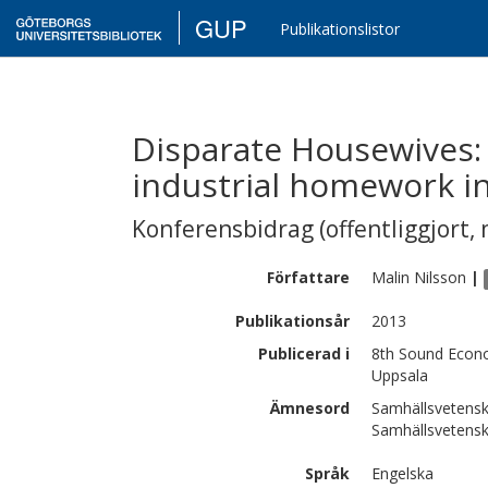
GUP
Publikationslistor
Disparate Housewives:
industrial homework i
Konferensbidrag (offentliggjort, 
Författare
Malin
Nilsson
|
Publikationsår
2013
Publicerad i
8th Sound Econo
Uppsala
Ämnesord
Samhällsvetensk
Samhällsvetensk
Språk
Engelska