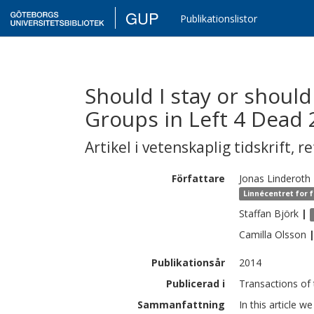
GUP
Publikationslistor
Should I stay or should
Groups in Left 4 Dead 
Artikel i vetenskaplig tidskrift
,
re
Författare
Jonas
Linderoth
Linnécentret for 
Staffan
Björk
|
Camilla
Olsson
Publikationsår
2014
Publicerad i
Transactions of 
Sammanfattning
In this article 