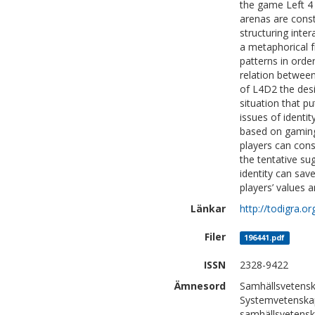
the game Left 4
arenas are const
structuring inte
a metaphorical 
patterns in orde
relation between
of L4D2 the desi
situation that p
issues of identi
based on gaming 
players can cons
the tentative su
identity can sav
players’ values 
Länkar
http://todigra.o
Filer
196441.pdf
ISSN
2328-9422
Ämnesord
Samhällsvetensk
Systemvetenskap
samhällsvetenska