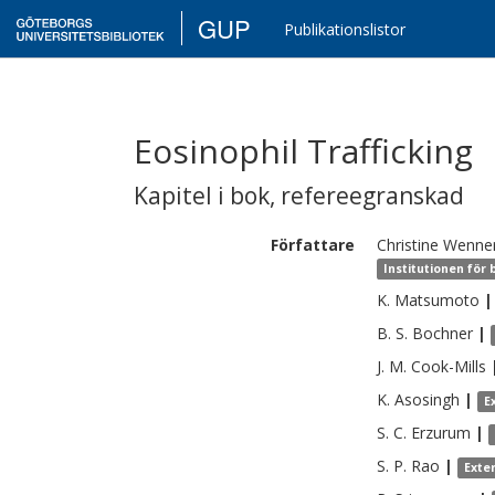
GUP
Publikationslistor
Eosinophil Trafficking
Kapitel i bok
,
refereegranskad
Författare
Christine
Wenne
Institutionen för
K.
Matsumoto
|
B. S.
Bochner
|
J. M.
Cook-Mills
K.
Asosingh
|
E
S. C.
Erzurum
|
S. P.
Rao
|
Exte