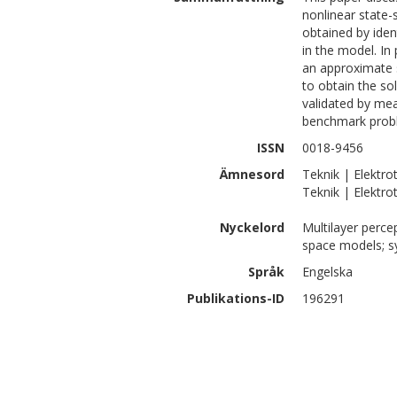
nonlinear state-
obtained by iden
in the model. In
an approximate s
to obtain the so
validated by m
benchmark proble
ISSN
0018-9456
Ämnesord
Teknik | Elektro
Teknik | Elektro
Nyckelord
Multilayer perce
space models; sy
Språk
Engelska
Publikations-ID
196291