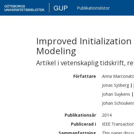
GUP
Publikationslistor
Improved Initialization
Modeling
Artikel i vetenskaplig tidskrift
,
re
Författare
Anna
Marconat
Jonas
Sjöberg
|
Johan
Suykens
|
Johan
Schouken
Publikationsår
2014
Publicerad i
IEEE Transactio
Sammanfattning
This paper discus