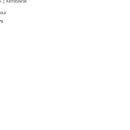
k | Kemiteknik
ska
78