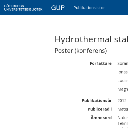
GUP
Publikationslistor
Hydrothermal stabi
Poster (konferens)
Författare
Sora
Jonas
Louis
Magn
Publikationsår
2012
Publicerad i
Mater
Ämnesord
Natur
Tekni