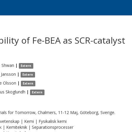
lity of Fe-BEA as SCR-catalyst
n
Shwan
|
Extern
Jansson
|
Extern
e
Olsson
|
Extern
us
Skoglundh
|
Extern
ials for Tomorrow, Chalmers, 11-12 Maj, Göteborg, Sverige.
vetenskap | Kemi | Fysikalisk kemi
k | Kemiteknik | Separationsprocesser