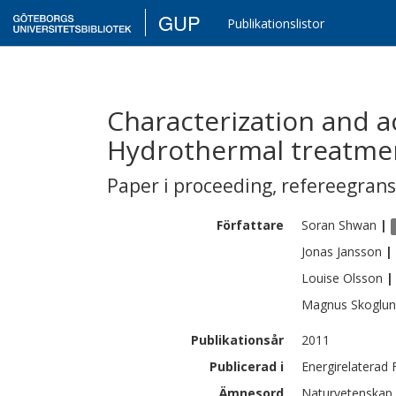
GUP
Publikationslistor
Characterization and ac
Hydrothermal treatme
Paper i proceeding
,
refereegran
Författare
Soran
Shwan
|
Jonas
Jansson
|
Louise
Olsson
|
Magnus
Skoglu
Publikationsår
2011
Publicerad i
Energirelaterad
Ämnesord
Naturvetenskap 