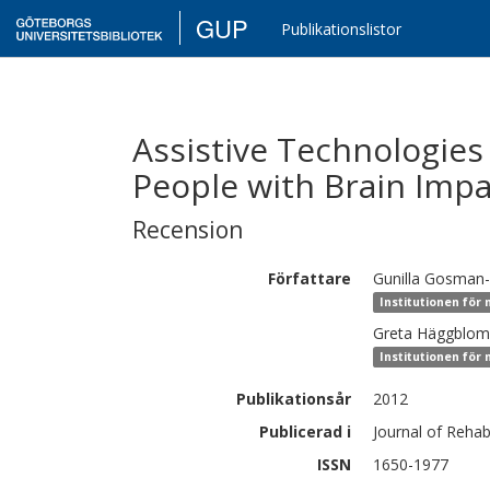
GUP
Publikationslistor
Assistive Technologies
People with Brain Imp
Recension
Författare
Gunilla
Gosman-
Institutionen för
Greta
Häggblom 
Institutionen för
Publikationsår
2012
Publicerad i
Journal of Rehabi
ISSN
1650-1977