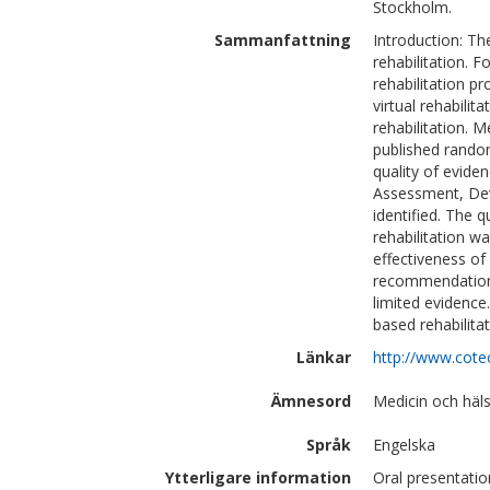
Stockholm.
Sammanfattning
Introduction: The
rehabilitation. F
rehabilitation p
virtual rehabilit
rehabilitation. 
published random
quality of evid
Assessment, Dev
identified. The q
rehabilitation w
effectiveness of 
recommendations
limited evidence.
based rehabilitat
Länkar
http://www.cote
Ämnesord
Medicin och häl
Språk
Engelska
Ytterligare information
Oral presentatio