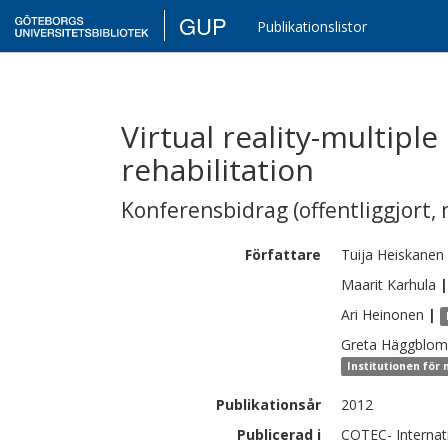
GUP
Publikationslistor
Virtual reality-multipl
rehabilitation
Konferensbidrag (offentliggjort, 
Författare
Tuija
Heiskanen
Maarit
Karhula
|
Ari
Heinonen
|
Greta
Häggblom 
Institutionen för
Publikationsår
2012
Publicerad i
COTEC- Internat