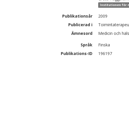
Institutionen för 
Publikationsår
2009
Publicerad i
Toimintaterapeut
Ämnesord
Medicin och häl
Språk
Finska
Publikations-ID
196197