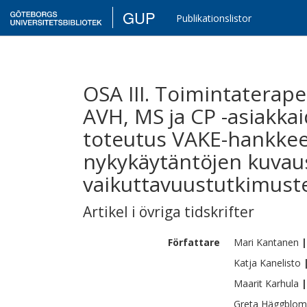
GUP
Publikationslistor
OSA III. Toimintaterape
AVH, MS ja CP -asiakka
toteutus VAKE-hankkee
nykykäytäntöjen kuvau
vaikuttavuustutkimuste
Artikel i övriga tidskrifter
Författare
Mari
Kantanen
|
Katja
Kanelisto
Maarit
Karhula
|
Greta
Häggblom 