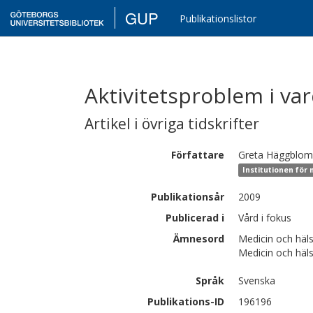
GUP
Publikationslistor
Aktivitetsproblem i va
Artikel i övriga tidskrifter
Författare
Greta
Häggblom 
Institutionen för 
Publikationsår
2009
Publicerad i
Vård i fokus
Ämnesord
Medicin och hä
Medicin och häl
Språk
Svenska
Publikations-ID
196196