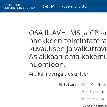
GUP
Publikationslistor
OSA II. AVH, MS ja CP -
hankkeen toimintatera
kuvauksen ja vaikuttav
Asiakkaan oma kokemus
huomioon.
Artikel i övriga tidskrifter
Författare
Katja
Kanelisto
Mari
Kantanen
|
Maarit
Karhula
|
Greta
Häggblom 