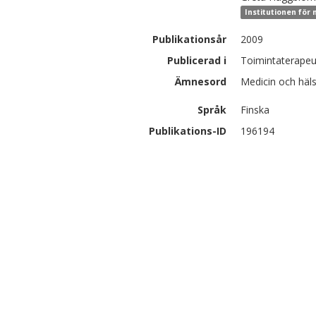
Institutionen för 
Publikationsår
2009
Publicerad i
Toimintaterapeut
Ämnesord
Medicin och häl
Språk
Finska
Publikations-ID
196194