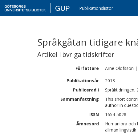
GUP
Publikationslistor
Språkgåtan tidigare kn
Artikel i övriga tidskrifter
Författare
Arne
Olofsson
|
Publikationsår
2013
Publicerad i
Språktidningen, 
Sammanfattning
This short contri
author in questio
ISSN
1654-5028
Ämnesord
Humaniora och k
allmän lingvistik