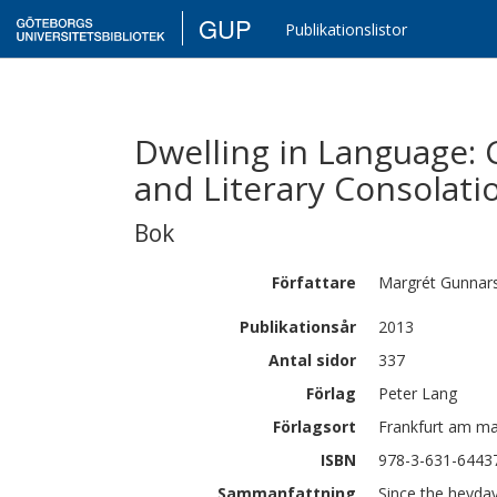
GUP
Publikationslistor
Dwelling in Language: 
and Literary Consolati
Bok
Författare
Margrét Gunnars
Publikationsår
2013
Antal sidor
337
Förlag
Peter Lang
Förlagsort
Frankfurt am ma
ISBN
978-3-631-6443
Sammanfattning
Since the heyday