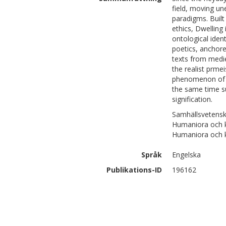
field, moving une
paradigms. Built
ethics, Dwelling
ontological ident
poetics, anchore
texts from medie
the realist prme
phenomenon of vis
the same time su
signification.
Samhällsvetensk
Humaniora och ko
Humaniora och ko
Språk
Engelska
Publikations-ID
196162