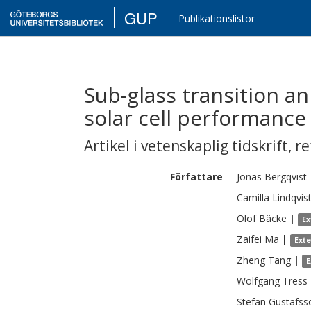
GUP
Publikationslistor
Sub-glass transition 
solar cell performance
Artikel i vetenskaplig tidskrift
,
re
Författare
Jonas
Bergqvist
Camilla
Lindqvis
Olof
Bäcke
|
Ex
Zaifei
Ma
|
Ext
Zheng
Tang
|
E
Wolfgang
Tress
Stefan
Gustafss