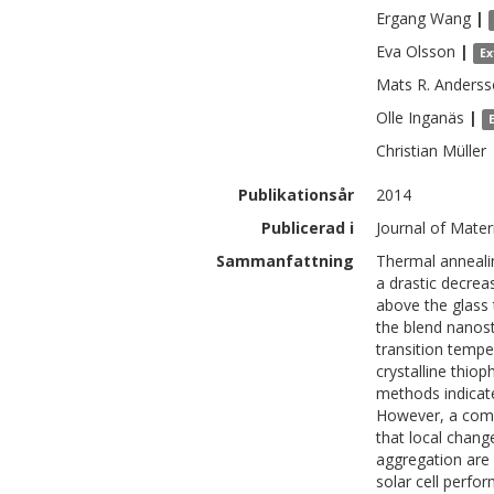
Ergang
Wang
|
Eva
Olsson
|
Ex
Mats R.
Anderss
Olle
Inganäs
|
Christian
Müller
Publikationsår
2014
Publicerad i
Journal of Mater
Sammanfattning
Thermal annealing
a drastic decrea
above the glass 
the blend nanos
transition tempe
crystalline thio
methods indicate
However, a comb
that local chang
aggregation are 
solar cell perfo