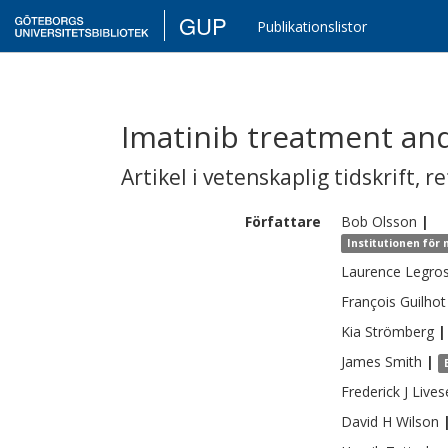
GUP
Publikationslistor
Imatinib treatment an
Artikel i vetenskaplig tidskrift
,
re
Författare
Bob
Olsson
|
Institutionen för
Laurence
Legro
François
Guilhot
Kia
Strömberg
|
James
Smith
|
Frederick J
Lives
David H
Wilson