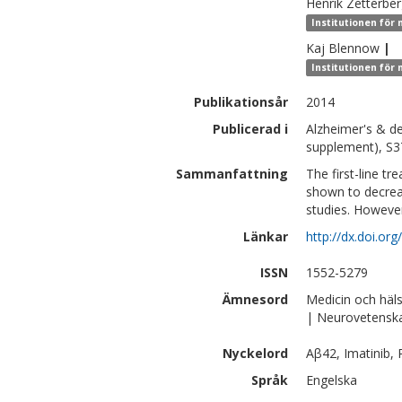
Henrik
Zetterbe
Institutionen för
Kaj
Blennow
|
Institutionen för
Publikationsår
2014
Publicerad i
Alzheimer's & de
supplement), S
Sammanfattning
The first-line t
shown to decreas
studies. However
Länkar
http://dx.doi.org
ISSN
1552-5279
Ämnesord
Medicin och häl
| Neurovetensk
Nyckelord
Aβ42, Imatinib,
Språk
Engelska