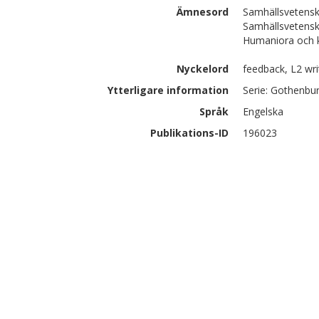
Ämnesord
Samhällsvetensk
Samhällsvetensk
Humaniora och ko
Nyckelord
feedback, L2 wr
Ytterligare information
Serie: Gothenbur
Språk
Engelska
Publikations-ID
196023