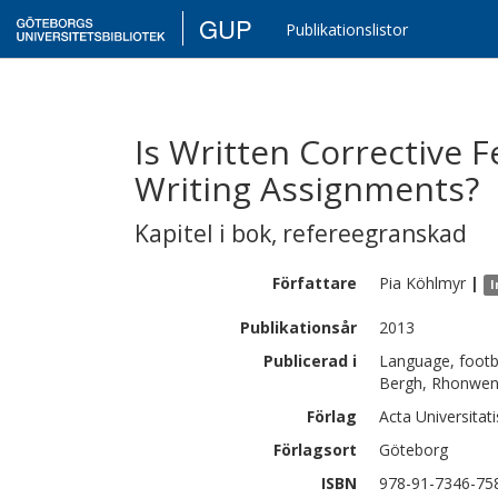
GUP
Publikationslistor
Is Written Corrective 
Writing Assignments?
Kapitel i bok
,
refereegranskad
Författare
Pia
Köhlmyr
|
I
Publikationsår
2013
Publicerad i
Language, footba
Bergh, Rhonwen
Förlag
Acta Universitat
Förlagsort
Göteborg
ISBN
978-91-7346-75