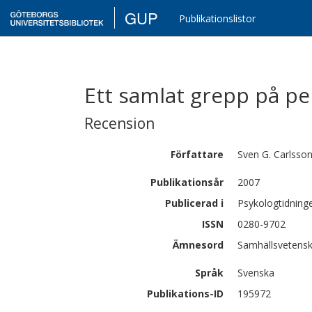
GUP
Publikationslistor
Ett samlat grepp på p
Recension
Författare
Sven G.
Carlsso
Publikationsår
2007
Publicerad i
Psykologtidning
ISSN
0280-9702
Ämnesord
Samhällsvetensk
Språk
Svenska
Publikations-ID
195972